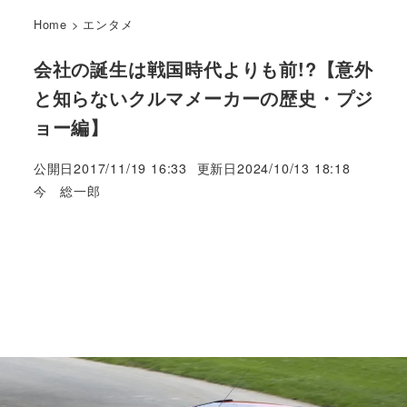
Home
>
エンタメ
会社の誕生は戦国時代よりも前!?【意外
と知らないクルマメーカーの歴史・プジ
ョー編】
公開日
2017/11/19 16:33
更新日
2024/10/13 18:18
著
今 総一郎
者