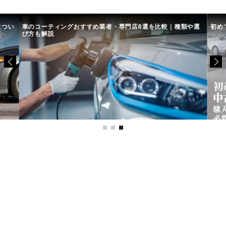
につい
車のコーティングおすすめ業者・専門店8選を比較｜種類や選
初め
び方も解説