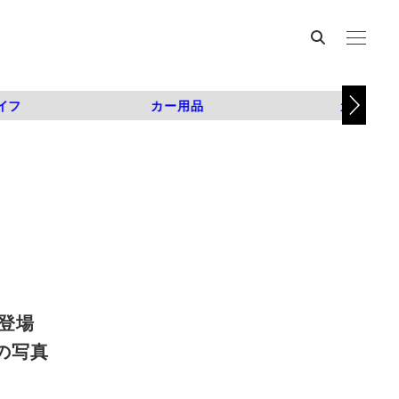
イフ
カー用品
カスタム
登場
枚目の写真