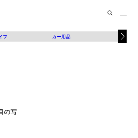
イフ
カー用品
カスタム
枚目の写