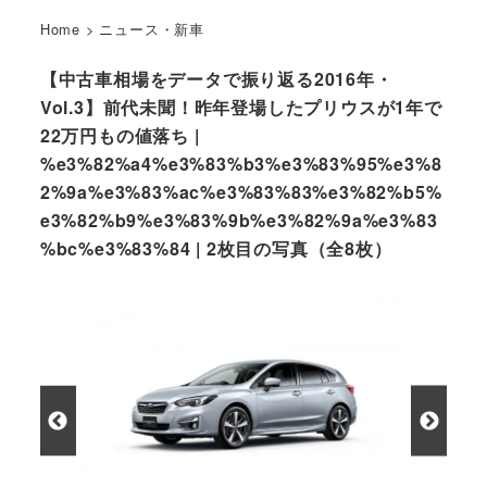
Home
>
ニュース・新車
【中古車相場をデータで振り返る2016年・
Vol.3】前代未聞！昨年登場したプリウスが1年で
22万円もの値落ち |
%e3%82%a4%e3%83%b3%e3%83%95%e3%8
2%9a%e3%83%ac%e3%83%83%e3%82%b5%
e3%82%b9%e3%83%9b%e3%82%9a%e3%83
%bc%e3%83%84 | 2枚目の写真（全8枚）