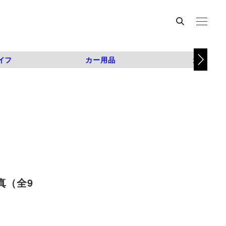
イフ
カー用品
カスタム
真（全9