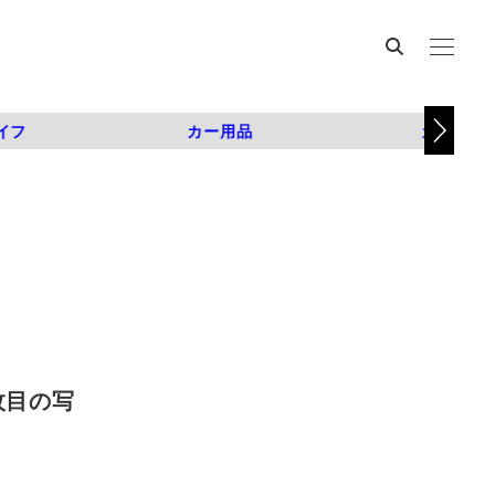
イフ
カー用品
カスタム
3枚目の写