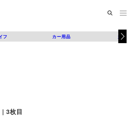
イフ
カー用品
カスタム
| 3枚目