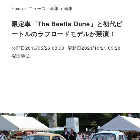
Home
>
ニュース・新車
>
新車
限定車「The Beetle Dune」と初代ビ
ートルのラフロードモデルが競演！
公開日
2016/05/26 08:03
更新日
2024/10/21 09:28
著
塚田勝弘
者