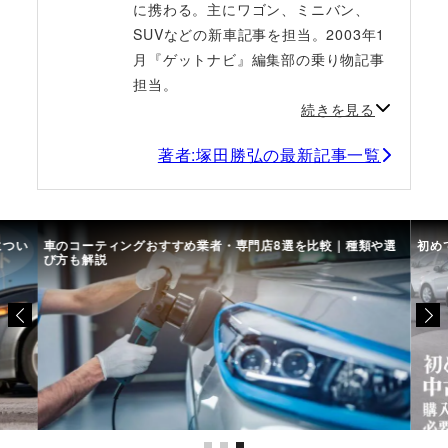
に携わる。主にワゴン、ミニバン、
SUVなどの新車記事を担当。2003年1
月『ゲットナビ』編集部の乗り物記事
担当。
続きを見る
著者:塚田勝弘の最新記事一覧
につい
車のコーティングおすすめ業者・専門店8選を比較｜種類や選
初め
び方も解説