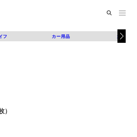
イフ
カー用品
カスタム
枚）