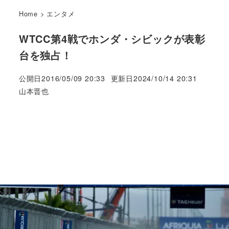
Home
>
エンタメ
WTCC第4戦でホンダ・シビックが表彰
台を独占！
公開日
2016/05/09 20:33
更新日
2024/10/14 20:31
著
山本晋也
者