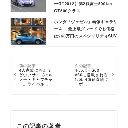
ーGT2012】第2戦富士500km
GT500クラス
ホンダ「ヴェゼル」画像ギャラリ
ー４ －最上級グレードでも価格
は268万円のスペシャリティSUV
前の記事
次の記事
4人家族にちょう
ボルボ・S60、
どいいサイズのル
V60に搭載される
ノー・キャプチャ
1.5L 4気筒直噴タ
ー。ライバル…
ーボ…
この記事の著者