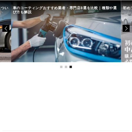
につい
車のコーティングおすすめ業者・専門店8選を比較｜種類や選
初め
び方も解説