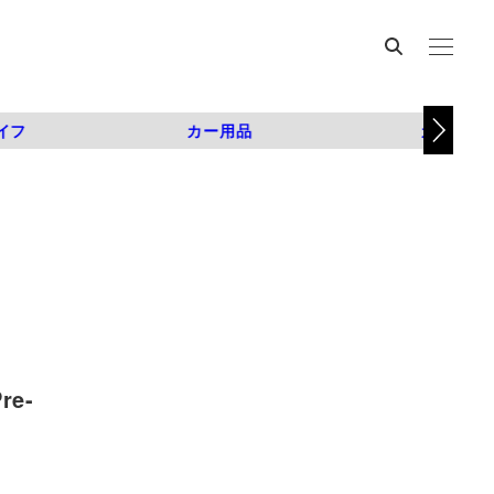
イフ
カー用品
カスタム
e-