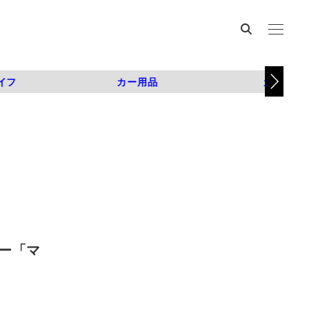
イフ
カー用品
カスタム
ラー「マ