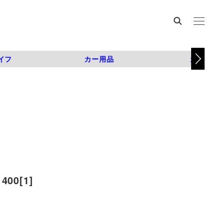
イフ
カー用品
カスタム
0[1]