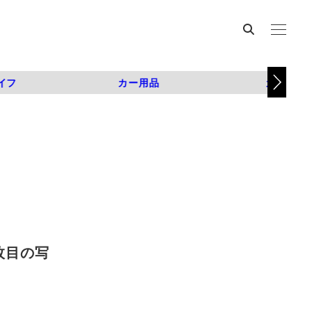
イフ
カー用品
カスタム
2枚目の写