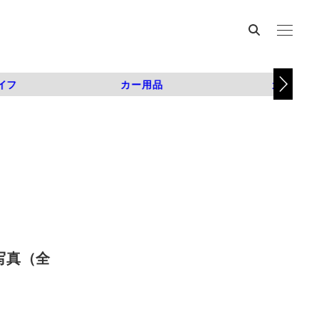
イフ
カー用品
カスタム
の写真（全