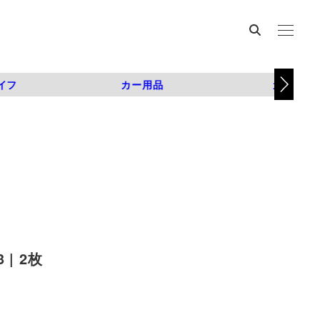
イフ
カー用品
カスタム
| 2枚