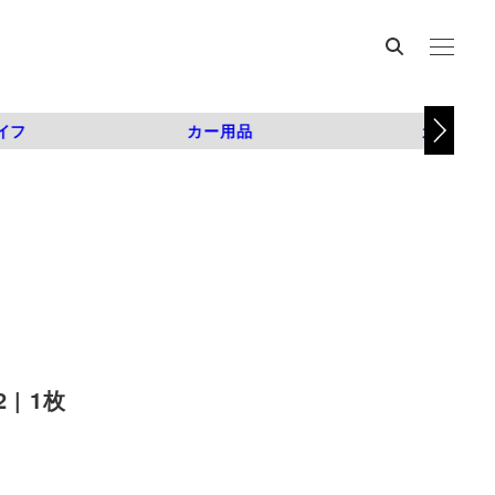
イフ
カー用品
カスタム
| 1枚