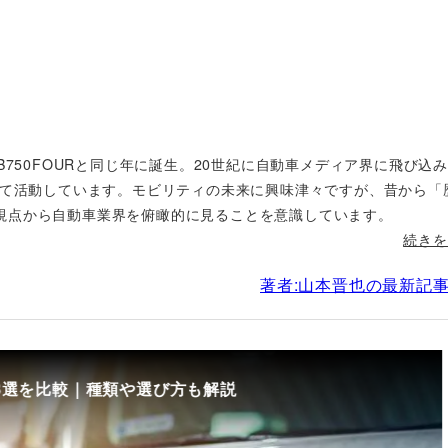
B750FOURと同じ年に誕生。20世紀に自動車メディア界に飛び込
して活動しています。モビリティの未来に興味津々ですが、昔から「
視点から自動車業界を俯瞰的に見ることを意識しています。
続きを
著者:山本晋也の最新記
8選を比較｜種類や選び方も解説