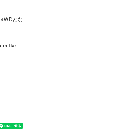
ド4WDとな
tive