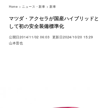
Home
>
ニュース・新車
>
新車
マツダ・アクセラが国産ハイブリッドと
して初の安全装備標準化
公開日
2014/11/02 06:03
更新日
2024/10/20 15:29
著
山本晋也
者