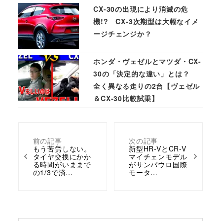
CX-30の出現により消滅の危
機!? CX-3次期型は大幅なイメ
ージチェンジか？
ホンダ・ヴェゼルとマツダ・CX-
30の「決定的な違い」とは？
全く異なる走りの2台【ヴェゼル
＆CX-30比較試乗】
前の記事
次の記事
もう苦労しない。
新型HR-VとCR-V
タイヤ交換にかか
マイチェンモデル
る時間がいままで
がサンパウロ国際
の1/3で済…
モータ…