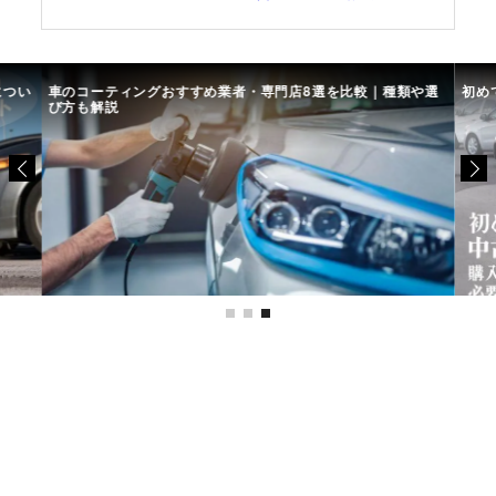
につい
車のコーティングおすすめ業者・専門店8選を比較｜種類や選
初め
び方も解説