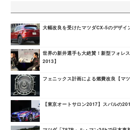
大幅改良を受けたマツダCX-5のデザイ
世界の新井選手も大絶賛！新型フォレ
2013】
フェニックス計画による燃費改良【マツダ
【東京オートサロン2017】スバルの2
マツダ「787B」ル・マン24hで日