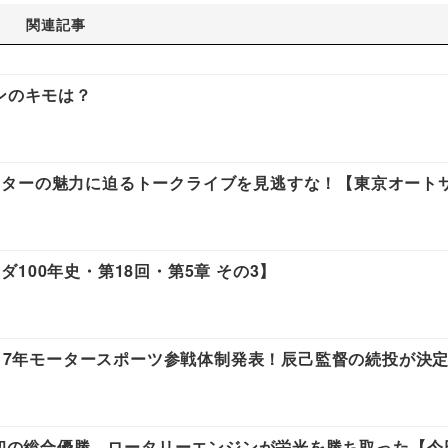
関連記事
ンのキモは？
スターの魅力に迫るトークライブを見逃すな！【東京オート
100年史・第18回・第5章 その3】
017年モータースポーツ参戦体制発表！辰己監督の続投が決
本車初の総合優勝。ロータリーエンジンが栄光を勝ち取った【今