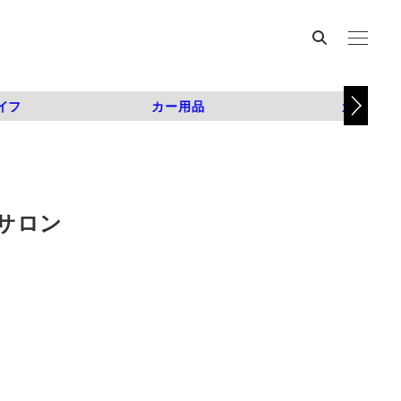
イフ
カー用品
カスタム
サロン