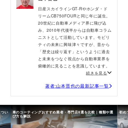
日産スカイラインGT-Rやホンダ・ド
リームCB750FOURと同じ年に誕生。
20世紀に自動車メディア界に飛び込
み、2010年代後半からは自動車コラム
ニストとして活動しています。モビリ
ティの未来に興味津々ですが、昔から
「歴史は繰り返す」というように過去
と未来をつなぐ視点から自動車業界を
俯瞰的に見ることを意識しています。
続きを見る
著者:山本晋也の最新記事一覧
につい
車のコーティングおすすめ業者・専門店8選を比較｜種類や選
初め
び方も解説