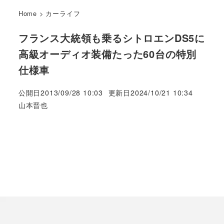
Home
>
カーライフ
フランス大統領も乗るシトロエンDS5に
高級オーディオ装備たった60台の特別
仕様車
公開日
2013/09/28 10:03
更新日
2024/10/21 10:34
著
山本晋也
者