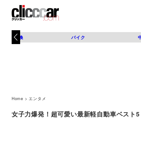
タイヤ交換
バイク
Home
>
エンタメ
女子力爆発！超可愛い最新軽自動車ベスト5 | zy