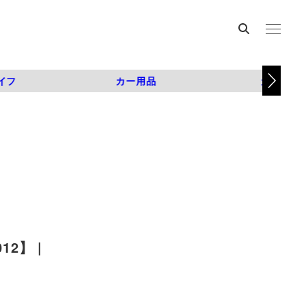
イフ
カー用品
カスタム
2】 |