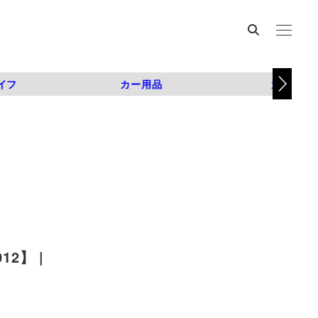
イフ
カー用品
カスタム
2】 |