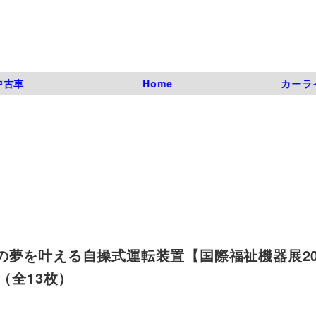
中古車
Home
カーラ
夢を叶える自操式運転装置【国際福祉機器展201
真（全13枚）