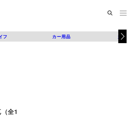
イフ
カー用品
カスタム
真（全1