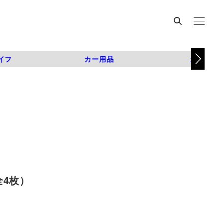
イフ
カー用品
カスタム
全4枚）