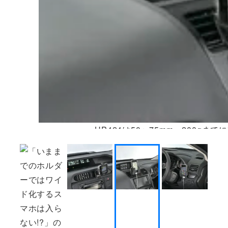
UP424は50〜75mm、200g