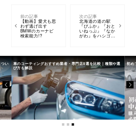
前の記事
次の記事
【動画】愛犬も思
北海道の道の駅
わず逃げ出す
『びふか』『おと
BMWのカーナビ
いねっぷ』『なか
検索能力!?
がわ』をハシゴ…
につい
車のコーティングおすすめ業者・専門店8選を比較｜種類や選
初め
び方も解説