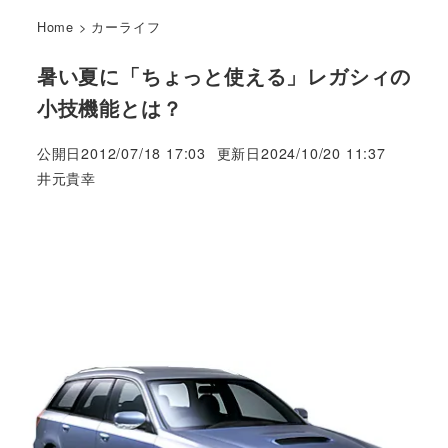
Home
>
カーライフ
暑い夏に「ちょっと使える」レガシィの
小技機能とは？
公開日
2012/07/18 17:03
更新日
2024/10/20 11:37
著
井元貴幸
者