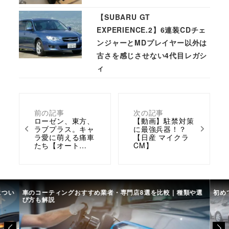
【SUBARU GT
EXPERIENCE.2】6連装CDチェ
ンジャーとMDプレイヤー以外は
古さを感じさせない4代目レガシ
ィ
前の記事
次の記事
ローゼン、東方、
【動画】駐禁対策
ラブプラス。キャ
に最強兵器！？
ラ愛に萌える痛車
【日産 マイクラ
たち【オート…
CM】
につい
車のコーティングおすすめ業者・専門店8選を比較｜種類や選
初め
び方も解説