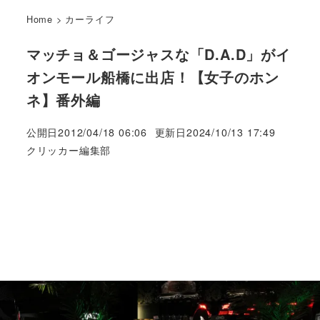
Home
>
カーライフ
マッチョ＆ゴージャスな「D.A.D」がイ
オンモール船橋に出店！【女子のホン
ネ】番外編
公開日
2012/04/18 06:06
更新日
2024/10/13 17:49
著
クリッカー編集部
者