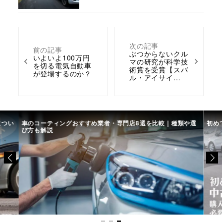
次の記事
前の記事
ぶつからないクル
いよいよ100万円
マの研究が科学技
を切る電気自動車
術賞を受賞【スバ
が登場するのか？
ル・アイサイ…
につい
車のコーティングおすすめ業者・専門店8選を比較｜種類や選
初め
び方も解説