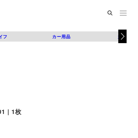
イフ
カー用品
カスタム
| 1枚