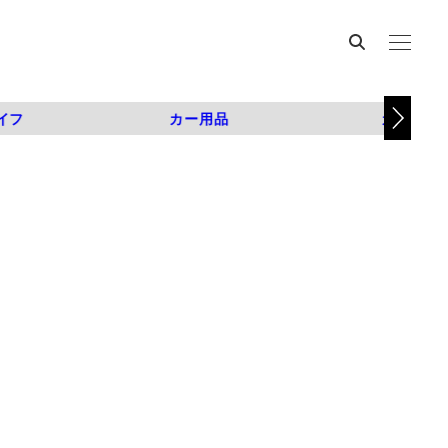
イフ
カー用品
カスタム
）