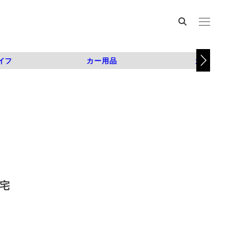
イフ
カー用品
カスタム
住宅