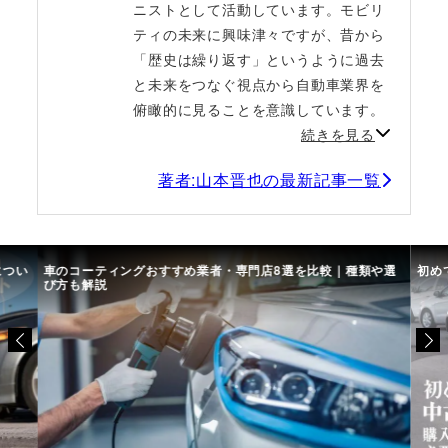
ニストとして活動しています。モビリ
ティの未来に興味津々ですが、昔から
「歴史は繰り返す」というように過去
と未来をつなぐ視点から自動車業界を
俯瞰的に見ることを意識しています。
続きを見る
著者:山本晋也の最新記事一覧
につい
車のコーティングおすすめ業者・専門店8選を比較｜種類や選
初め
び方も解説