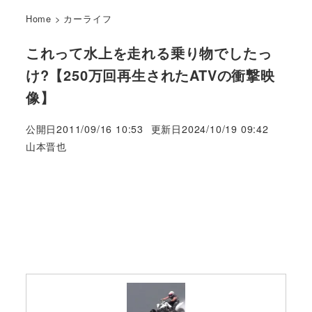
Home
>
カーライフ
これって水上を走れる乗り物でしたっ
け?【250万回再生されたATVの衝撃映
像】
公開日
2011/09/16 10:53
更新日
2024/10/19 09:42
著
山本晋也
者