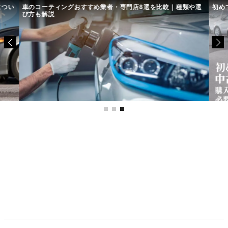
につい
車のコーティングおすすめ業者・専門店8選を比較｜種類や選
初め
び方も解説