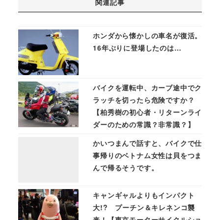
関連記事
ホンダから懐かしの車名が復活。
16年ぶりに登場したのは…
バイクを運転中、カーブ途中でク
ラッチを切ったら危険ですか？
【柏秀樹の初心者・リターンライ
ダーのための常識？非常識？】
かいつまんで話すと、バイクで仕
事帰りのベトナム女性は貝をつま
んで帰るそうです。
キャンギャルよりもインパクト
大!? プーチン＆キレネンコ襲
来！【東京モーターサイクルショ