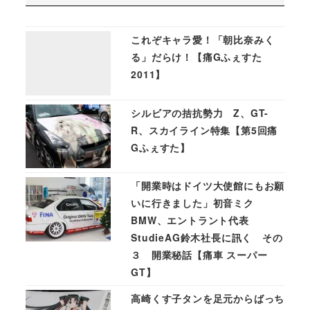
これぞキャラ愛！「朝比奈みく
る」だらけ！【痛Gふぇすた
2011】
シルビアの拮抗勢力 Z、GT-
R、スカイライン特集【第5回痛
Gふぇすた】
「開業時はドイツ大使館にもお願
いに行きました」初音ミク
BMW、エントラント代表
StudieAG鈴木社長に訊く その
３ 開業秘話【痛車 スーパー
GT】
高崎くす子タンを足元からばっち