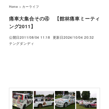
Home
>
カーライフ
痛車大集合その④ 【館林痛車ミーティ
ング2011】
公開日
2011/08/04 11:18
更新日
2024/10/04 20:32
著
テングダンディ
者