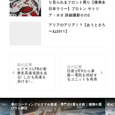
り見られるフロント周り【痛車全
日本ラリー】プロトン サトリ
ア・ネオ 詳細撮影その2
アリアのアリア！？【あうとさろ
ーね2011】
前の記事
次の記事
レクサスLFAが新
日産がEVから家
東名高速道路を走
庭へ電気を供給す
る! しかも高速を
るユニットを発表
歩ける!…
につい
車のコーティングおすすめ業者・専門店8選を比較｜種類や選
初め
び方も解説