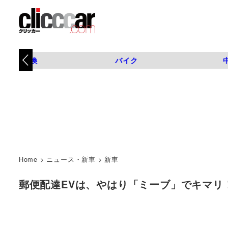
タイヤ交換
バイク
Home
>
ニュース・新車
>
新車
郵便配達EVは、やはり「ミーブ」でキマリ！？ |