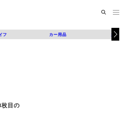
イフ
カー用品
カスタム
 3枚目の