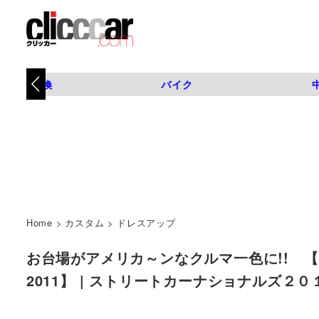
タイヤ交換
バイク
Home
>
カスタム
>
ドレスアップ
お台場がアメリカ～ンなクルマ一色に!! 【25
2011】 | ストリートカーナショナルズ２０１