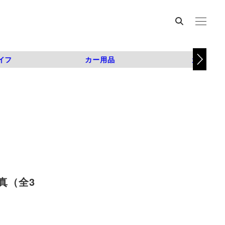
イフ
カー用品
カスタム
写真（全3