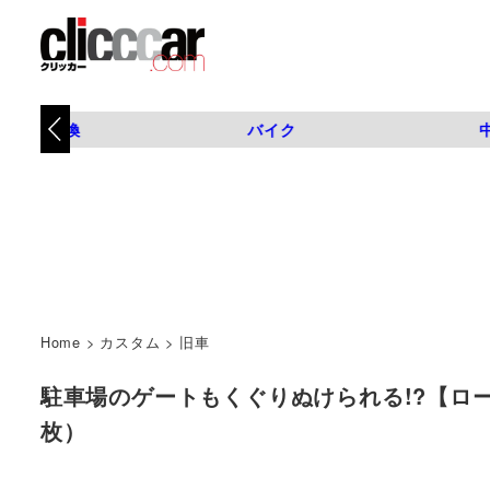
タイヤ交換
バイク
Home
>
カスタム
>
旧車
駐車場のゲートもくぐりぬけられる!?【ロータスエ
枚）