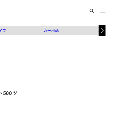
イフ
カー用品
カスタム
500ツ