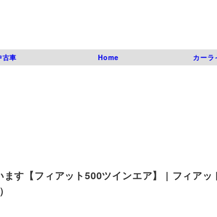
中古車
Home
カーラ
す【フィアット500ツインエア】 | フィアット
枚）