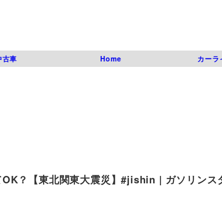
中古車
Home
カーラ
？【東北関東大震災】#jishin | ガソリン