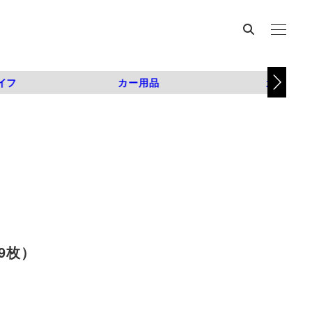
イフ
カー用品
カスタム
9枚）