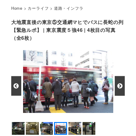
Home
>
カーライフ
>
道路・インフラ
大地震直後の東京⑤交通網マヒでバスに長蛇の列
【緊急ルポ】 | 東京震度５強46 | 4枚目の写真
（全6枚）