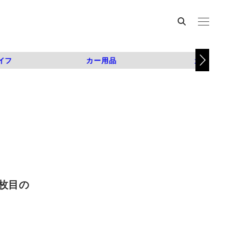
イフ
カー用品
カスタム
1枚目の