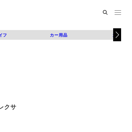
イフ
カー用品
カスタム
レクサ