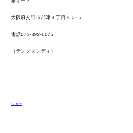
雅オート
大阪府交野市郡津４丁目４０-５
電話072-892-0075
（テングダンディ）
ショー