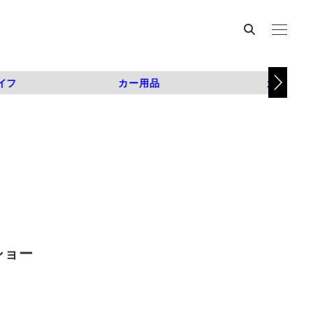
イフ
カー用品
カスタム
ショー