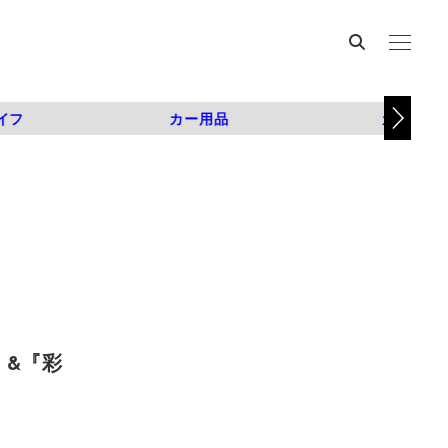
イフ
カー用品
カスタム
』&『彩