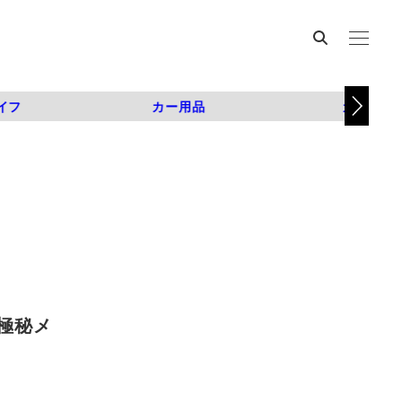
イフ
カー用品
カスタム
極秘メ