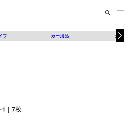
イフ
カー用品
カスタム
 | 7枚